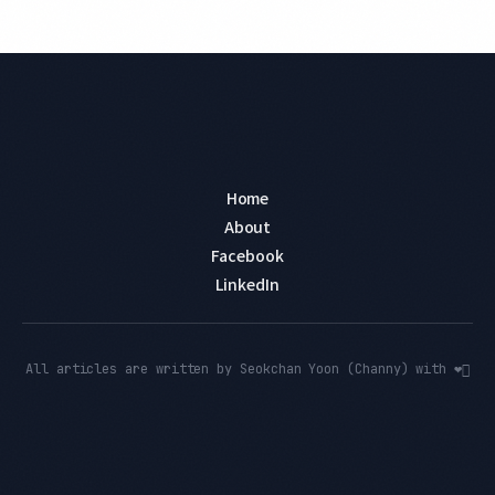
Home
About
Facebook
LinkedIn
All articles are written by Seokchan Yoon (Channy) with ❤️‍🔥